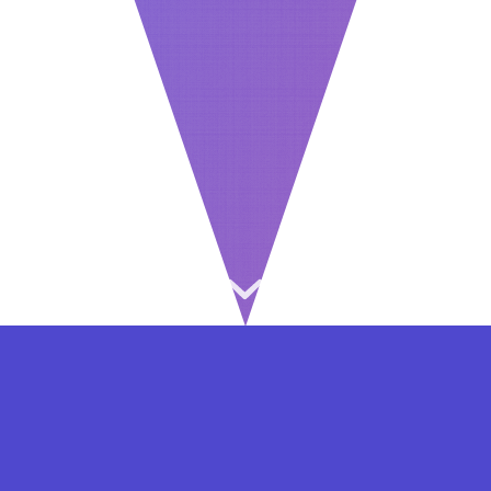
⇐ در هر مرحله ای از ثبت نام یا فعال کردن اکانت
VIP مشکل داشتید, از طریق فرم تماس به ما در