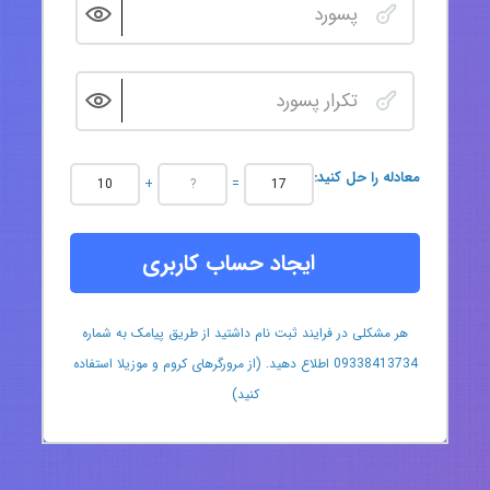
:معادله را حل کنید
+
=
ایجاد حساب کاربری
هر مشکلی در فرایند ثبت نام داشتید از طریق پیامک به شماره
09338413734 اطلاع دهید. (از مرورگرهای کروم و موزیلا استفاده
کنید)