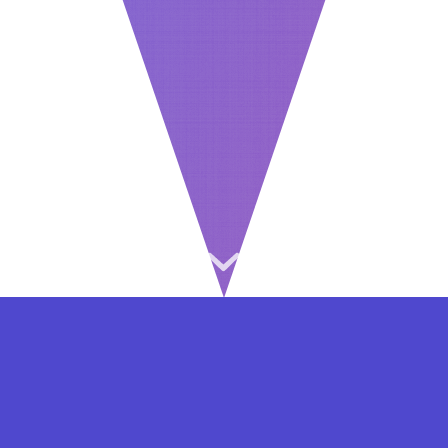
⇐ در هر مرحله ای از ثبت نام یا فعال کردن اکانت
VIP مشکل داشتید, از طریق فرم تماس به ما در