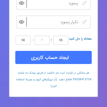
:معادله را حل کنید
−
=
ایجاد حساب کاربری
هر مشکلی در فرایند ثبت نام داشتید از طریق پیامک به شماره
09338413734 اطلاع دهید. (از مرورگرهای کروم و موزیلا استفاده
کنید)