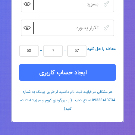
:معادله را حل کنید
+
=
ایجاد حساب کاربری
هر مشکلی در فرایند ثبت نام داشتید از طریق پیامک به شماره
09338413734 اطلاع دهید. (از مرورگرهای کروم و موزیلا استفاده
کنید)