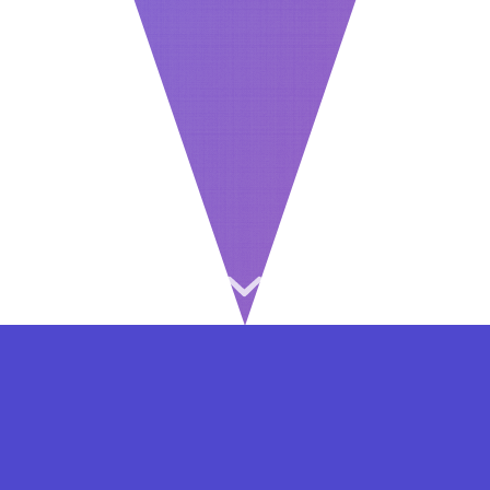
⇐ در هر مرحله ای از ثبت نام یا فعال کردن اکانت
VIP مشکل داشتید, از طریق فرم تماس به ما در