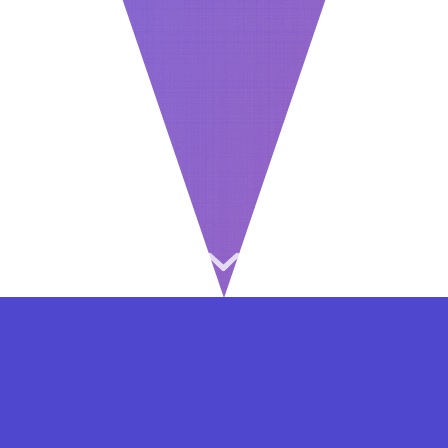
⇐ در هر مرحله ای از ثبت نام یا فعال کردن اکانت
VIP مشکل داشتید, از طریق فرم تماس به ما در