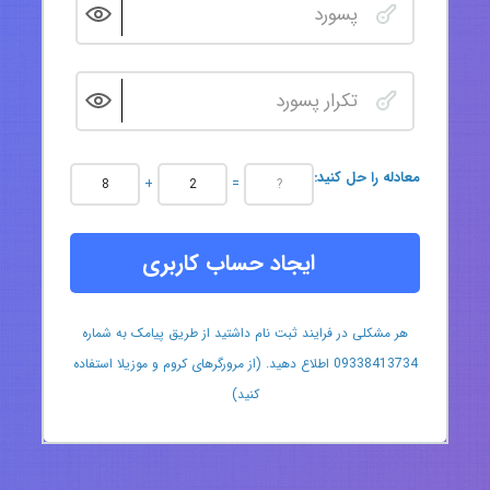
:معادله را حل کنید
+
=
ایجاد حساب کاربری
هر مشکلی در فرایند ثبت نام داشتید از طریق پیامک به شماره
09338413734 اطلاع دهید. (از مرورگرهای کروم و موزیلا استفاده
کنید)