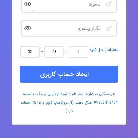
:معادله را حل کنید
−
=
ایجاد حساب کاربری
هر مشکلی در فرایند ثبت نام داشتید از طریق پیامک به شماره
09338413734 اطلاع دهید. (از مرورگرهای کروم و موزیلا استفاده
کنید)