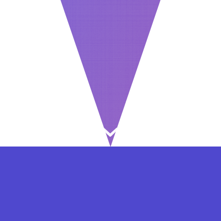
⇐ در هر مرحله ای از ثبت نام یا فعال کردن اکانت
VIP مشکل داشتید, از طریق فرم تماس به ما در