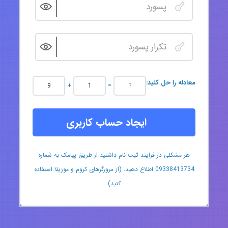
:معادله را حل کنید
+
=
ایجاد حساب کاربری
هر مشکلی در فرایند ثبت نام داشتید از طریق پیامک به شماره
09338413734 اطلاع دهید. (از مرورگرهای کروم و موزیلا استفاده
کنید)