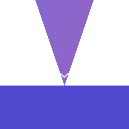
⇐ در هر مرحله ای از ثبت نام یا فعال کردن اکانت
VIP مشکل داشتید, از طریق فرم تماس به ما در