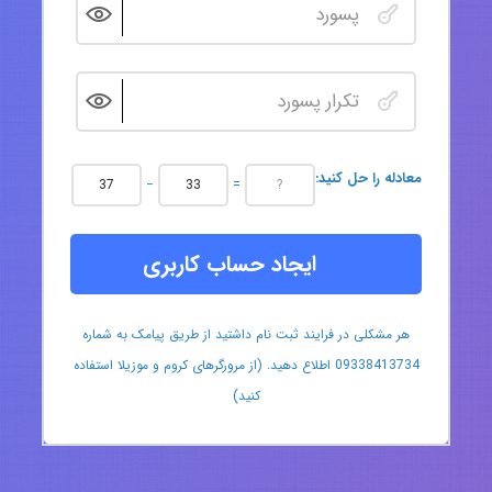
:معادله را حل کنید
−
=
ایجاد حساب کاربری
هر مشکلی در فرایند ثبت نام داشتید از طریق پیامک به شماره
09338413734 اطلاع دهید. (از مرورگرهای کروم و موزیلا استفاده
کنید)