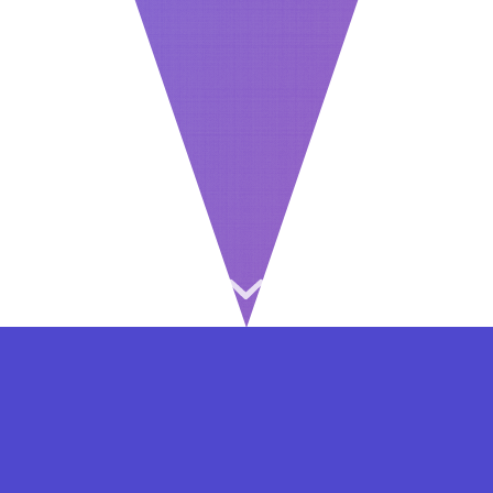
⇐ در هر مرحله ای از ثبت نام یا فعال کردن اکانت
VIP مشکل داشتید, از طریق فرم تماس به ما در