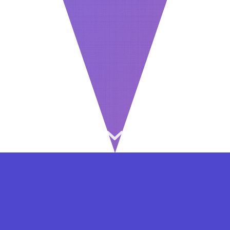
⇐ در هر مرحله ای از ثبت نام یا فعال کردن اکانت
VIP مشکل داشتید, از طریق فرم تماس به ما در