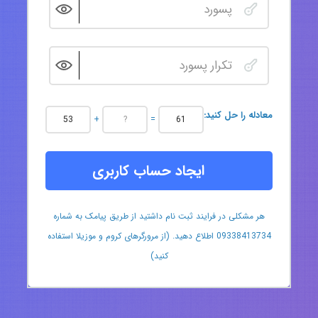
:معادله را حل کنید
+
=
ایجاد حساب کاربری
هر مشکلی در فرایند ثبت نام داشتید از طریق پیامک به شماره
09338413734 اطلاع دهید. (از مرورگرهای کروم و موزیلا استفاده
کنید)