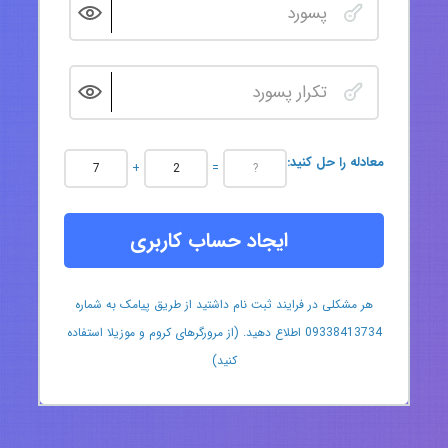
:معادله را حل کنید
+
=
ایجاد حساب کاربری
هر مشکلی در فرایند ثبت نام داشتید از طریق پیامک به شماره
09338413734 اطلاع دهید. (از مرورگرهای کروم و موزیلا استفاده
کنید)