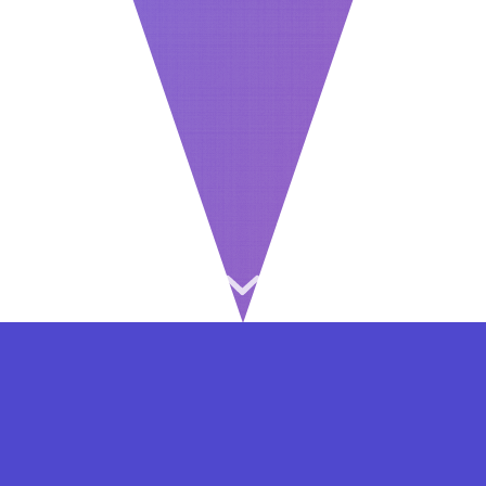
⇐ در هر مرحله ای از ثبت نام یا فعال کردن اکانت
VIP مشکل داشتید, از طریق فرم تماس به ما در