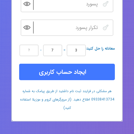
:معادله را حل کنید
−
=
ایجاد حساب کاربری
هر مشکلی در فرایند ثبت نام داشتید از طریق پیامک به شماره
09338413734 اطلاع دهید. (از مرورگرهای کروم و موزیلا استفاده
کنید)