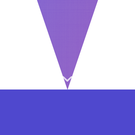
⇐ در هر مرحله ای از ثبت نام یا فعال کردن اکانت
VIP مشکل داشتید, از طریق فرم تماس به ما در