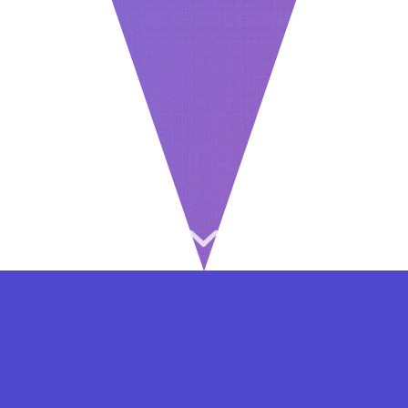
⇐ در هر مرحله ای از ثبت نام یا فعال کردن اکانت
VIP مشکل داشتید, از طریق فرم تماس به ما در