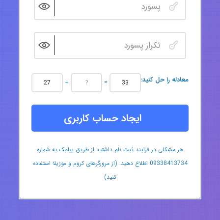
:معادله را حل کنید
+
=
ایجاد حساب کاربری
هر مشکلی در فرایند ثبت نام داشتید از طریق پیامک به شماره
09338413734 اطلاع دهید. (از مرورگرهای کروم و موزیلا استفاده
کنید)