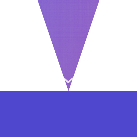
⇐ در هر مرحله ای از ثبت نام یا فعال کردن اکانت
VIP مشکل داشتید, از طریق فرم تماس به ما در