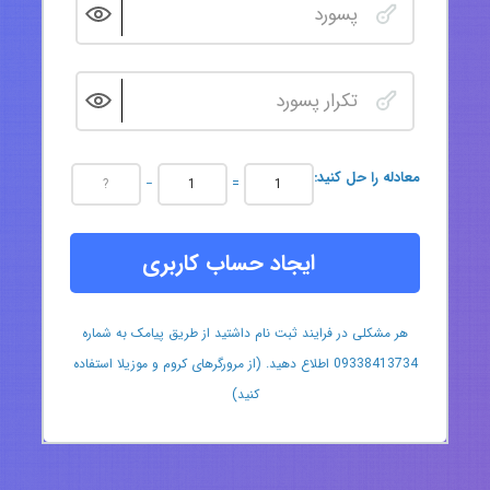
:معادله را حل کنید
−
=
ایجاد حساب کاربری
هر مشکلی در فرایند ثبت نام داشتید از طریق پیامک به شماره
09338413734 اطلاع دهید. (از مرورگرهای کروم و موزیلا استفاده
کنید)