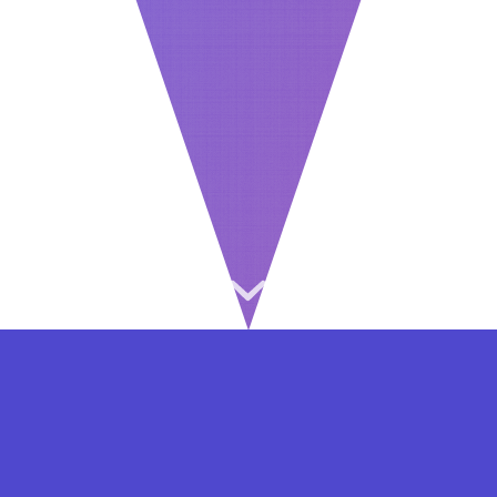
⇐ در هر مرحله ای از ثبت نام یا فعال کردن اکانت
VIP مشکل داشتید, از طریق فرم تماس به ما در