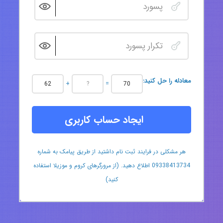
:معادله را حل کنید
+
=
ایجاد حساب کاربری
هر مشکلی در فرایند ثبت نام داشتید از طریق پیامک به شماره
09338413734 اطلاع دهید. (از مرورگرهای کروم و موزیلا استفاده
کنید)