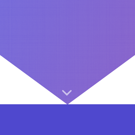
⇐ در هر مرحله ای از ثبت نام یا فعال کردن اکانت VIP مشکل داشتید, از طریق