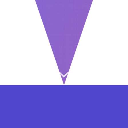
⇐ در هر مرحله ای از ثبت نام یا فعال کردن اکانت
VIP مشکل داشتید, از طریق فرم تماس به ما در