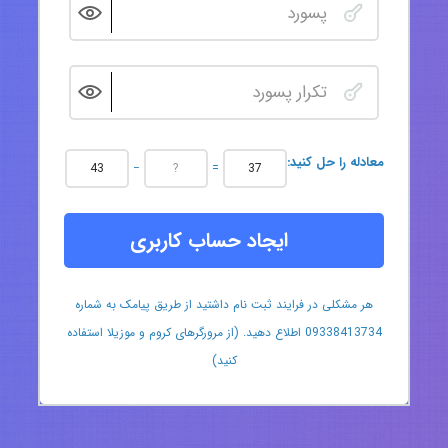
:معادله را حل کنید
−
=
ایجاد حساب کاربری
هر مشکلی در فرایند ثبت نام داشتید از طریق پیامک به شماره
09338413734 اطلاع دهید. (از مرورگرهای کروم و موزیلا استفاده
کنید)