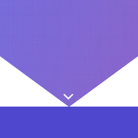
⇐ در هر مرحله ای از ثبت نام یا فعال کردن اکانت VIP مشکل داشتید, از طریق