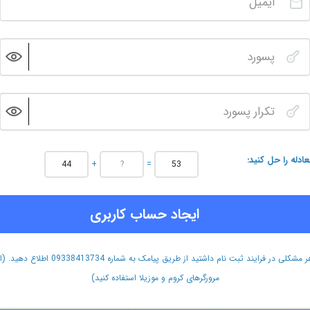
عادله را حل کنید
+
=
ایجاد حساب کاربری
هر مشکلی در فرایند ثبت نام داشتید از طریق پیامک به شماره 09338413734 اطلاع دهید.
مرورگرهای کروم و موزیلا استفاده کنید)