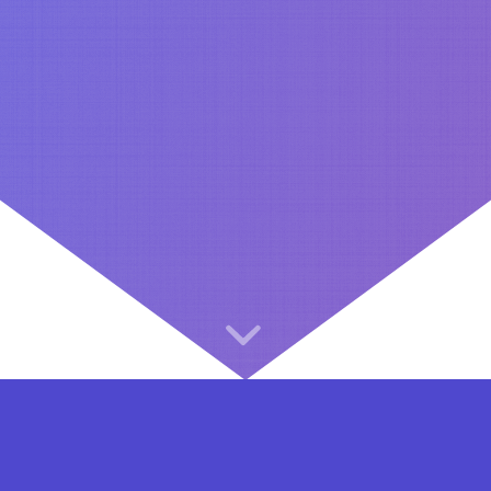
⇐ در هر مرحله ای از ثبت نام یا فعال کردن اکانت VIP مشکل داشتید, از طریق