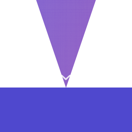
⇐ در هر مرحله ای از ثبت نام یا فعال کردن اکانت
VIP مشکل داشتید, از طریق فرم تماس به ما در