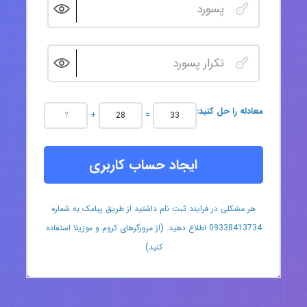
:معادله را حل کنید
+
=
ایجاد حساب کاربری
هر مشکلی در فرایند ثبت نام داشتید از طریق پیامک به شماره
09338413734 اطلاع دهید. (از مرورگرهای کروم و موزیلا استفاده
کنید)