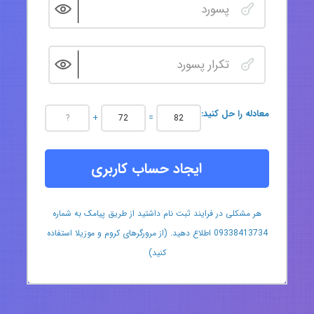
:معادله را حل کنید
+
=
ایجاد حساب کاربری
هر مشکلی در فرایند ثبت نام داشتید از طریق پیامک به شماره
09338413734 اطلاع دهید. (از مرورگرهای کروم و موزیلا استفاده
کنید)