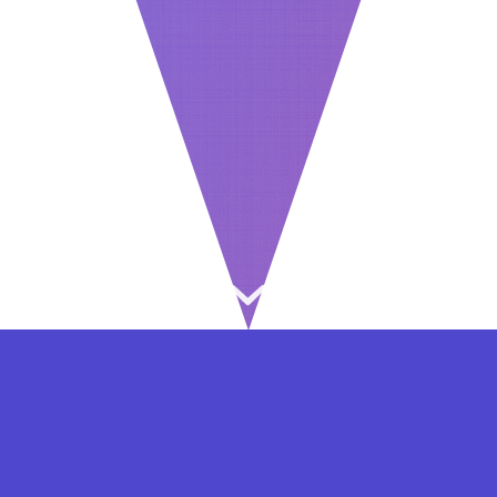
⇐ در هر مرحله ای از ثبت نام یا فعال کردن اکانت
VIP مشکل داشتید, از طریق فرم تماس به ما در