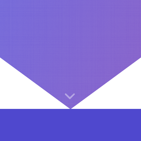
⇐ در هر مرحله ای از ثبت نام یا فعال کردن اکانت VIP مشکل داشتید, از طریق