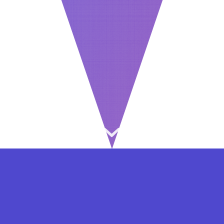
⇐ در هر مرحله ای از ثبت نام یا فعال کردن اکانت
VIP مشکل داشتید, از طریق فرم تماس به ما در