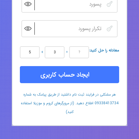
:معادله را حل کنید
+
=
ایجاد حساب کاربری
هر مشکلی در فرایند ثبت نام داشتید از طریق پیامک به شماره
09338413734 اطلاع دهید. (از مرورگرهای کروم و موزیلا استفاده
کنید)