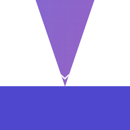
⇐ در هر مرحله ای از ثبت نام یا فعال کردن اکانت
VIP مشکل داشتید, از طریق فرم تماس به ما در