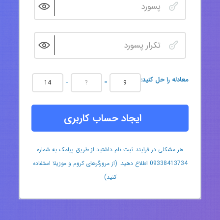
:معادله را حل کنید
−
=
ایجاد حساب کاربری
هر مشکلی در فرایند ثبت نام داشتید از طریق پیامک به شماره
09338413734 اطلاع دهید. (از مرورگرهای کروم و موزیلا استفاده
کنید)