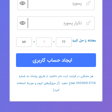
:معادله را حل کنید
+
=
ایجاد حساب کاربری
هر مشکلی در فرایند ثبت نام داشتید از طریق پیامک به شماره
09338413734 اطلاع دهید. (از مرورگرهای کروم و موزیلا استفاده
کنید)