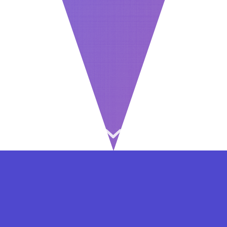
⇐ در هر مرحله ای از ثبت نام یا فعال کردن اکانت
VIP مشکل داشتید, از طریق فرم تماس به ما در