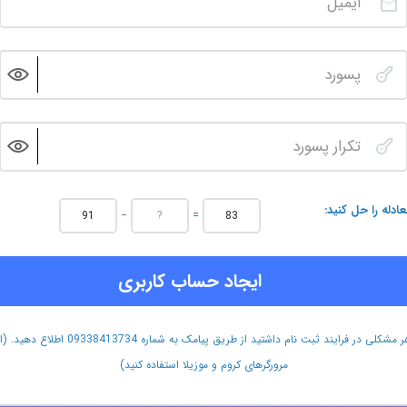
عادله را حل کنید
−
=
ایجاد حساب کاربری
هر مشکلی در فرایند ثبت نام داشتید از طریق پیامک به شماره 09338413734 اطلاع دهید.
مرورگرهای کروم و موزیلا استفاده کنید)