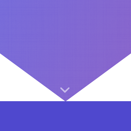
⇐ در هر مرحله ای از ثبت نام یا فعال کردن اکانت VIP مشکل داشتید, از طریق