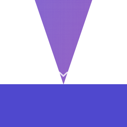
⇐ در هر مرحله ای از ثبت نام یا فعال کردن اکانت
VIP مشکل داشتید, از طریق فرم تماس به ما در