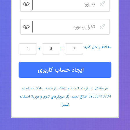
:معادله را حل کنید
+
=
ایجاد حساب کاربری
هر مشکلی در فرایند ثبت نام داشتید از طریق پیامک به شماره
09338413734 اطلاع دهید. (از مرورگرهای کروم و موزیلا استفاده
کنید)