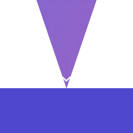
⇐ در هر مرحله ای از ثبت نام یا فعال کردن اکانت
VIP مشکل داشتید, از طریق فرم تماس به ما در