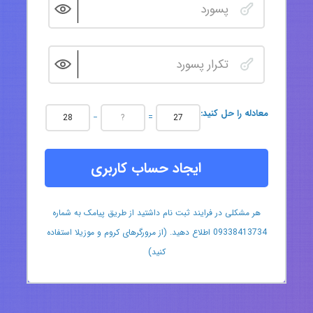
:معادله را حل کنید
−
=
ایجاد حساب کاربری
هر مشکلی در فرایند ثبت نام داشتید از طریق پیامک به شماره
09338413734 اطلاع دهید. (از مرورگرهای کروم و موزیلا استفاده
کنید)