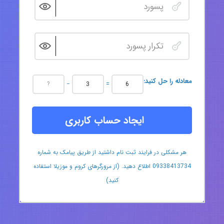
:معادله را حل کنید
−
=
ایجاد حساب کاربری
هر مشکلی در فرایند ثبت نام داشتید از طریق پیامک به شماره
09338413734 اطلاع دهید. (از مرورگرهای کروم و موزیلا استفاده
کنید)