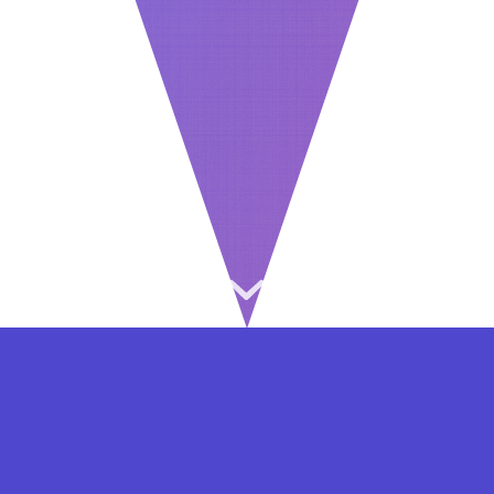
⇐ در هر مرحله ای از ثبت نام یا فعال کردن اکانت
VIP مشکل داشتید, از طریق فرم تماس به ما در