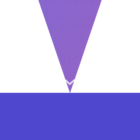
⇐ در هر مرحله ای از ثبت نام یا فعال کردن اکانت
VIP مشکل داشتید, از طریق فرم تماس به ما در