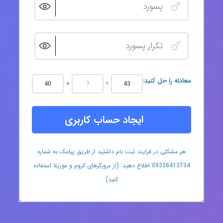
:معادله را حل کنید
+
=
ایجاد حساب کاربری
هر مشکلی در فرایند ثبت نام داشتید از طریق پیامک به شماره
09338413734 اطلاع دهید. (از مرورگرهای کروم و موزیلا استفاده
کنید)