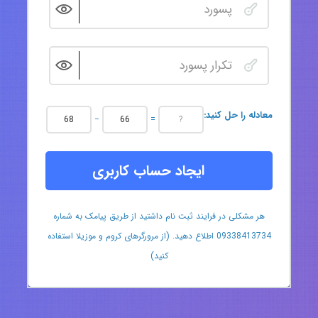
:معادله را حل کنید
−
=
ایجاد حساب کاربری
هر مشکلی در فرایند ثبت نام داشتید از طریق پیامک به شماره
09338413734 اطلاع دهید. (از مرورگرهای کروم و موزیلا استفاده
کنید)