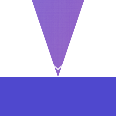
⇐ در هر مرحله ای از ثبت نام یا فعال کردن اکانت
VIP مشکل داشتید, از طریق فرم تماس به ما در