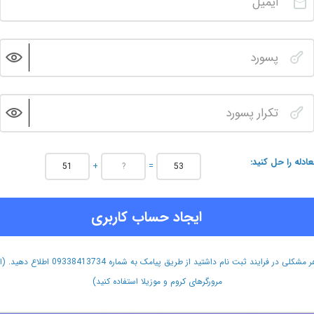
عادله را حل کنید
+
=
ایجاد حساب کاربری
هر مشکلی در فرایند ثبت نام داشتید از طریق پیامک به شماره 09338413734 اطلاع دهید.
مرورگرهای کروم و موزیلا استفاده کنید)