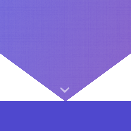
⇐ در هر مرحله ای از ثبت نام یا فعال کردن اکانت VIP مشکل داشتید, از طریق