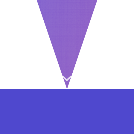
⇐ در هر مرحله ای از ثبت نام یا فعال کردن اکانت
VIP مشکل داشتید, از طریق فرم تماس به ما در