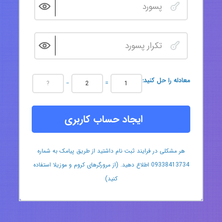
:معادله را حل کنید
−
=
ایجاد حساب کاربری
هر مشکلی در فرایند ثبت نام داشتید از طریق پیامک به شماره
09338413734 اطلاع دهید. (از مرورگرهای کروم و موزیلا استفاده
کنید)