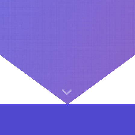
⇐ در هر مرحله ای از ثبت نام یا فعال کردن اکانت VIP مشکل داشتید, از طریق