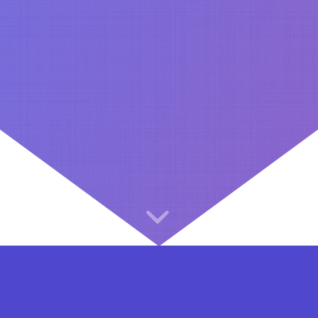
⇐ در هر مرحله ای از ثبت نام یا فعال کردن اکانت VIP مشکل داشتید, از طریق