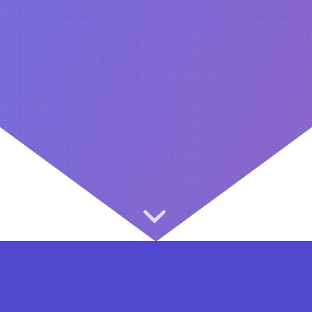
⇐ در هر مرحله ای از ثبت نام یا فعال کردن اکانت VIP مشکل داشتید, از طریق