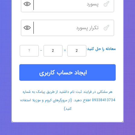
:معادله را حل کنید
−
=
ایجاد حساب کاربری
هر مشکلی در فرایند ثبت نام داشتید از طریق پیامک به شماره
09338413734 اطلاع دهید. (از مرورگرهای کروم و موزیلا استفاده
کنید)