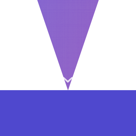
⇐ در هر مرحله ای از ثبت نام یا فعال کردن اکانت
VIP مشکل داشتید, از طریق فرم تماس به ما در