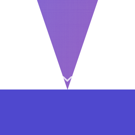
⇐ در هر مرحله ای از ثبت نام یا فعال کردن اکانت
VIP مشکل داشتید, از طریق فرم تماس به ما در