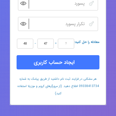
:معادله را حل کنید
−
=
ایجاد حساب کاربری
هر مشکلی در فرایند ثبت نام داشتید از طریق پیامک به شماره
09338413734 اطلاع دهید. (از مرورگرهای کروم و موزیلا استفاده
کنید)