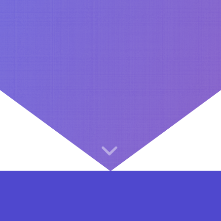
⇐ در هر مرحله ای از ثبت نام یا فعال کردن اکانت VIP مشکل داشتید, از طریق