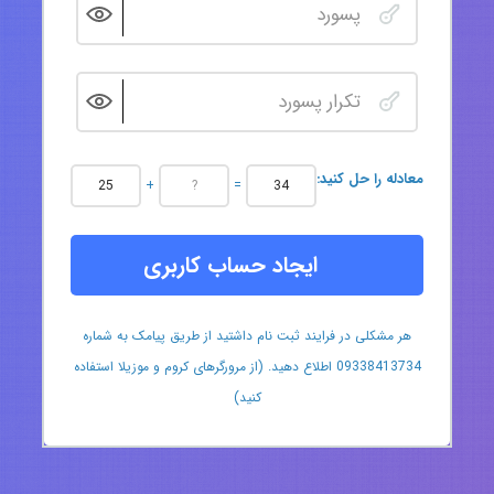
:معادله را حل کنید
+
=
ایجاد حساب کاربری
هر مشکلی در فرایند ثبت نام داشتید از طریق پیامک به شماره
09338413734 اطلاع دهید. (از مرورگرهای کروم و موزیلا استفاده
کنید)