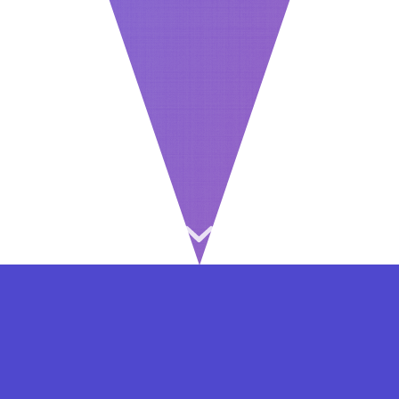
⇐ در هر مرحله ای از ثبت نام یا فعال کردن اکانت
VIP مشکل داشتید, از طریق فرم تماس به ما در