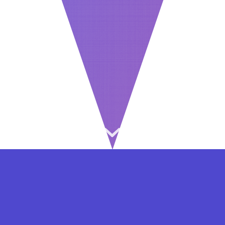
⇐ در هر مرحله ای از ثبت نام یا فعال کردن اکانت
VIP مشکل داشتید, از طریق فرم تماس به ما در