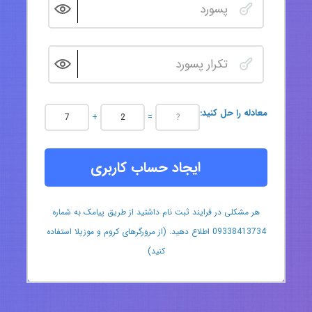
:معادله را حل کنید
+
=
ایجاد حساب کاربری
هر مشکلی در فرایند ثبت نام داشتید از طریق پیامک به شماره
09338413734 اطلاع دهید. (از مرورگرهای کروم و موزیلا استفاده
کنید)