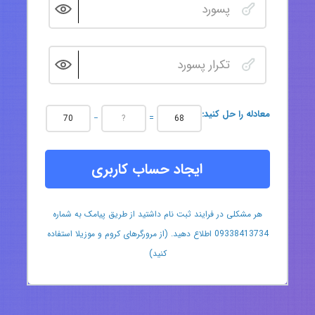
:معادله را حل کنید
−
=
ایجاد حساب کاربری
هر مشکلی در فرایند ثبت نام داشتید از طریق پیامک به شماره
09338413734 اطلاع دهید. (از مرورگرهای کروم و موزیلا استفاده
کنید)