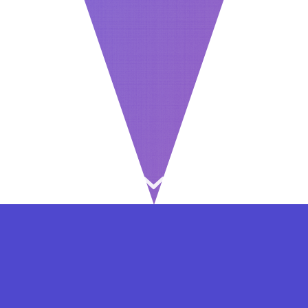
⇐ در هر مرحله ای از ثبت نام یا فعال کردن اکانت
VIP مشکل داشتید, از طریق فرم تماس به ما در