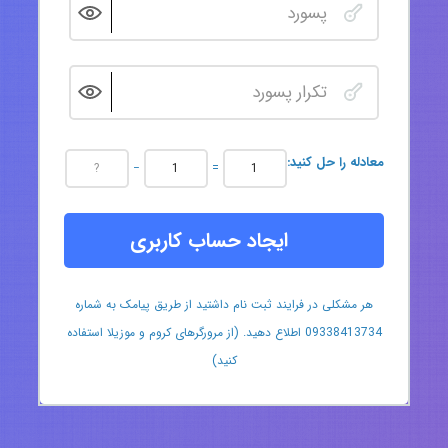
:معادله را حل کنید
−
=
ایجاد حساب کاربری
هر مشکلی در فرایند ثبت نام داشتید از طریق پیامک به شماره
09338413734 اطلاع دهید. (از مرورگرهای کروم و موزیلا استفاده
کنید)