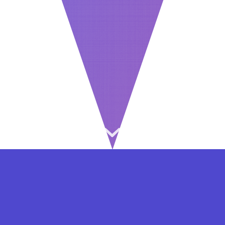
⇐ در هر مرحله ای از ثبت نام یا فعال کردن اکانت
VIP مشکل داشتید, از طریق فرم تماس به ما در