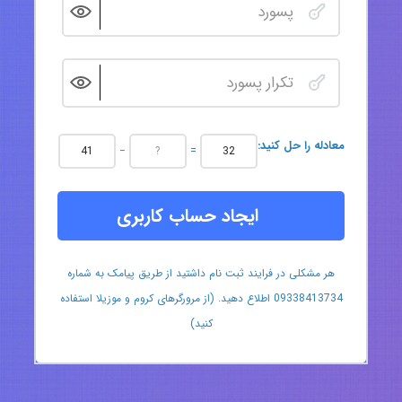
:معادله را حل کنید
−
=
ایجاد حساب کاربری
هر مشکلی در فرایند ثبت نام داشتید از طریق پیامک به شماره
09338413734 اطلاع دهید. (از مرورگرهای کروم و موزیلا استفاده
کنید)