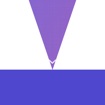
⇐ در هر مرحله ای از ثبت نام یا فعال کردن اکانت
VIP مشکل داشتید, از طریق فرم تماس به ما در