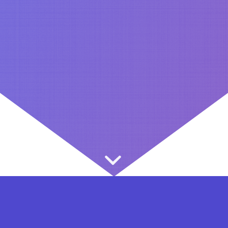
⇐ در هر مرحله ای از ثبت نام یا فعال کردن اکانت VIP مشکل داشتید, از طریق