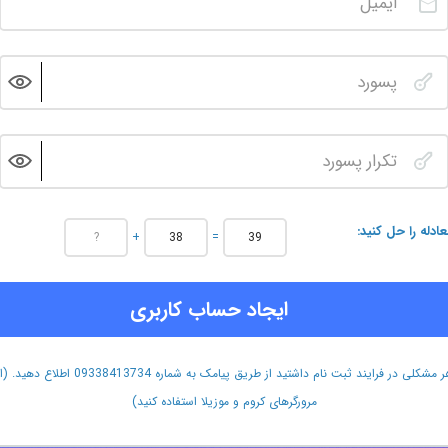
عادله را حل کنید
+
=
ایجاد حساب کاربری
هر مشکلی در فرایند ثبت نام داشتید از طریق پیامک به شماره 09338413734 اطلاع دهید.
مرورگرهای کروم و موزیلا استفاده کنید)