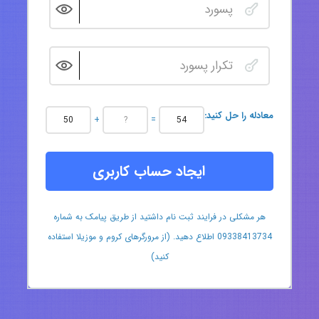
:معادله را حل کنید
+
=
ایجاد حساب کاربری
هر مشکلی در فرایند ثبت نام داشتید از طریق پیامک به شماره
09338413734 اطلاع دهید. (از مرورگرهای کروم و موزیلا استفاده
کنید)