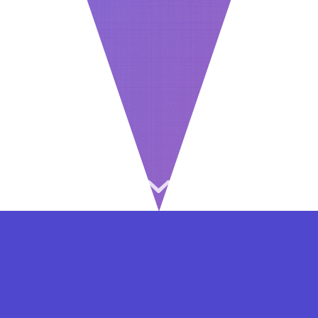
⇐ در هر مرحله ای از ثبت نام یا فعال کردن اکانت
VIP مشکل داشتید, از طریق فرم تماس به ما در