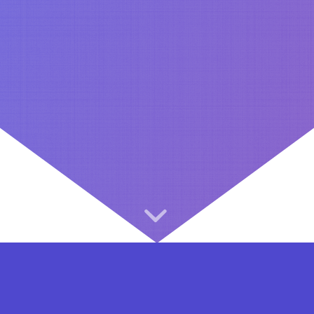
⇐ در هر مرحله ای از ثبت نام یا فعال کردن اکانت VIP مشکل داشتید, از طریق