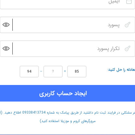
عادله را حل کنید
−
=
ایجاد حساب کاربری
هر مشکلی در فرایند ثبت نام داشتید از طریق پیامک به شماره 09338413734 اطلاع دهید.
مرورگرهای کروم و موزیلا استفاده کنید)