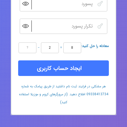
:معادله را حل کنید
−
=
ایجاد حساب کاربری
هر مشکلی در فرایند ثبت نام داشتید از طریق پیامک به شماره
09338413734 اطلاع دهید. (از مرورگرهای کروم و موزیلا استفاده
کنید)