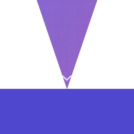
⇐ در هر مرحله ای از ثبت نام یا فعال کردن اکانت
VIP مشکل داشتید, از طریق فرم تماس به ما در