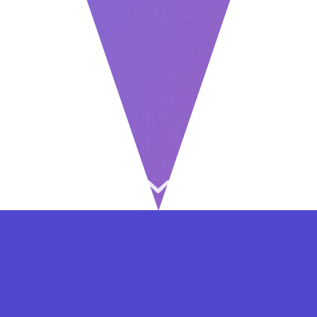
⇐ در هر مرحله ای از ثبت نام یا فعال کردن اکانت
VIP مشکل داشتید, از طریق فرم تماس به ما در