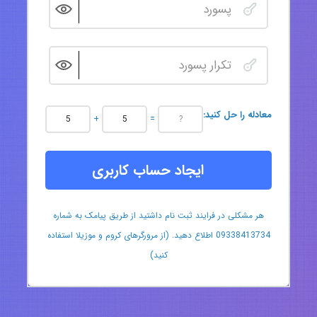
:معادله را حل کنید
+
=
ایجاد حساب کاربری
هر مشکلی در فرایند ثبت نام داشتید از طریق پیامک به شماره
09338413734 اطلاع دهید. (از مرورگرهای کروم و موزیلا استفاده
کنید)