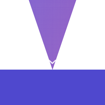
⇐ در هر مرحله ای از ثبت نام یا فعال کردن اکانت
VIP مشکل داشتید, از طریق فرم تماس به ما در