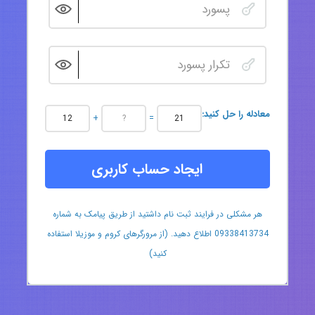
:معادله را حل کنید
+
=
ایجاد حساب کاربری
هر مشکلی در فرایند ثبت نام داشتید از طریق پیامک به شماره
09338413734 اطلاع دهید. (از مرورگرهای کروم و موزیلا استفاده
کنید)