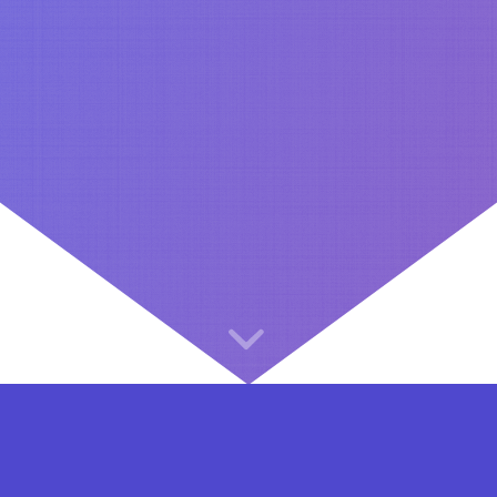
⇐ در هر مرحله ای از ثبت نام یا فعال کردن اکانت VIP مشکل داشتید, از طریق