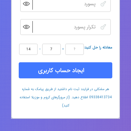
:معادله را حل کنید
−
=
ایجاد حساب کاربری
هر مشکلی در فرایند ثبت نام داشتید از طریق پیامک به شماره
09338413734 اطلاع دهید. (از مرورگرهای کروم و موزیلا استفاده
کنید)