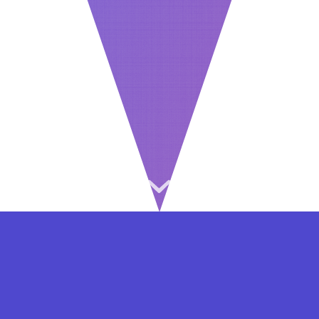
⇐ در هر مرحله ای از ثبت نام یا فعال کردن اکانت
VIP مشکل داشتید, از طریق فرم تماس به ما در